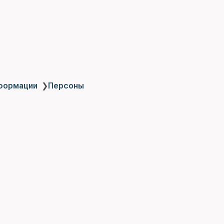
нформации
❯
Персоны