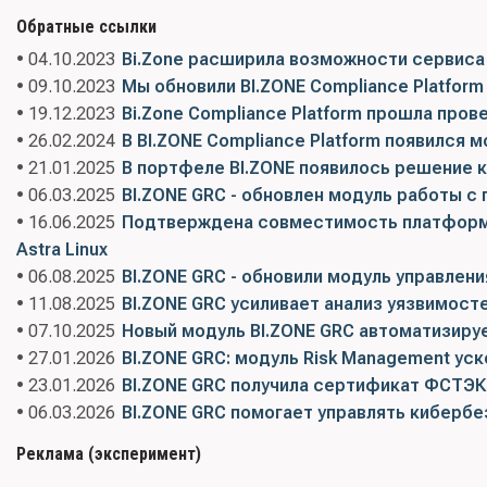
Обратные ссылки
• 04.10.2023
Bi.Zone расширила возможности сервиса 
• 09.10.2023
Мы обновили BI.ZONE Compliance Platform
• 19.12.2023
Bi.Zone Compliance Platform прошла прове
• 26.02.2024
В BI.ZONE Compliance Platform появился 
• 21.01.2025
В портфеле BI.ZONE появилось решение кл
• 06.03.2025
BI.ZONE GRC - обновлен модуль работы 
• 16.06.2025
Подтверждена совместимость платформы
Astra Linux
• 06.08.2025
BI.ZONE GRC - обновили модуль управлени
• 11.08.2025
BI.ZONE GRC усиливает анализ уязвимост
• 07.10.2025
Новый модуль BI.ZONE GRC автоматизир
• 27.01.2026
BI.ZONE GRC: модуль Risk Management уск
• 23.01.2026
BI.ZONE GRC получила сертификат ФСТЭК
• 06.03.2026
BI.ZONE GRC помогает управлять киберб
Реклама (эксперимент)