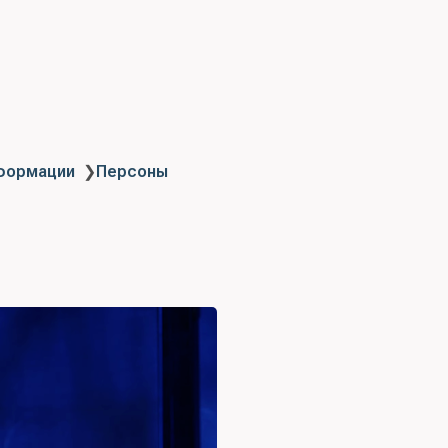
нформации
❯
Персоны