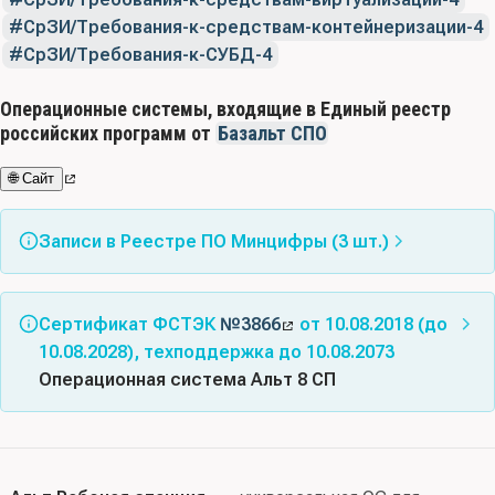
СрЗИ/Требования-к-средствам-контейнеризации-4
СрЗИ/Требования-к-СУБД-4
Операционные системы, входящие в Единый реестр
российских программ от
Базальт СПО
🌐 Сайт
Записи в Реестре ПО Минцифры (3 шт.)
Запись в Реестре ПО Минцифры
№1292
Сертификат ФСТЭК
№3866
от 10.08.2018 (до
от 06.09.2016
Альт Рабочая станция
10.08.2028), техподдержка до 10.08.2073
Альтернативные названия:
Базальт Рабочая
Операционная система Альт 8 СП
станция; Альт Рабочая станция К; Basealt
Запись в Реестре ПО Минцифры
№1541
Соответствует требованиям документов: Требования
Workstation; ALT Workstation; ALT Workstation K
от 06.09.2016
Альт Сервер
доверия(4), Требования к ОС, Профиль защиты ОС(А
Класс(ы) ПО:
02.09 - Операционные системы
четвертого класса защиты. ИТ.ОС.А4.ПЗ), Требования
Альтернативные названия:
ALT Server