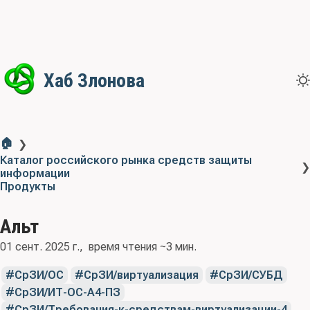
Хаб Злонова
🏠
❯
Каталог российского рынка средств защиты
❯
информации
Продукты
Альт
01 сент. 2025 г.
время чтения ~3 мин.
СрЗИ/ОС
СрЗИ/виртуализация
СрЗИ/СУБД
СрЗИ/ИТ-ОС-А4-ПЗ
СрЗИ/Требования-к-средствам-виртуализации-4