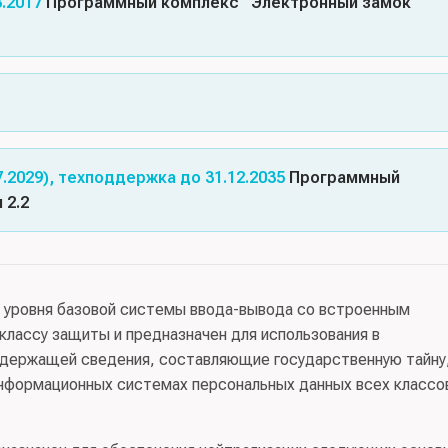
3.2017
Программный комплекс “Электронный замок
 Доверенная базовая система ввода/вывода Крафтвэй
мное обеспечение (№621)
 электронном носителе
.2029), техподдержка до 31.12.2035
Программный
НН 5018037096)
 2.2
оверия(2), Требования к САВЗ, Профиль защиты САВЗ(Г
 к СДЗ, Профиль защиты СДЗ(базовой системы ввода-выво
и уровня базовой системы ввода-вывода со встроенным
классу защиты и предназначен для использования в
ия:
ЗАО «КЛИО»
, орган сертификации:
ФАУ «ГНИИИ ПТЗИ
держащей сведения, составляющие государственную тайну,
 ПЛС»
нформационных системах персональных данных всех классо