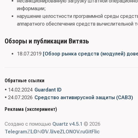
несанкционированную загрузку штатной операционно
информации;
нарушение целостности программной среды средств 
аппаратного обеспечения средств вычислительной т
Обзоры и публикации Витязь
18.07.2019
[Обзор рынка средств (модулей) дов
Обратные ссылки
• 14.02.2024
Guardant ID
• 24.07.2026
Средство антивирусной защиты (САВЗ)
Реклама (эксперимент)
Создано с помощью
Quartz v4.5.1
© 2026
Telegram
ℤ𝕃𝕆ℕ𝕆𝕍.𝕝𝕚𝕧𝕖
ZLONOV.ru
GitFlic