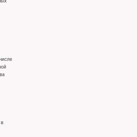
ных
 числе
ной
ва
 в