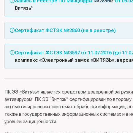
Запись в Реестре ПО Минцифры
№2896
от 09.0
Витязь”
Альтернативные названия:
Электронный замок Витязь;
Сертификат ФСТЭК №2860 (не в реестре)
Класс(ы) ПО:
01.01 - BIOS и иное встроенное програм
Код(ы) продукции:
58.29.11 Системы операционные на
Сертификат ФСТЭК №3597 от 11.07.2016 (до 11.07
Правообладатель:
ЗАО “Крафтвэй корпорэйшн ПЛС” (И
комплекс «Электронный замок «ВИТЯЗЬ», версия
Соответствует требованиям документов: Требования д
второго класса защиты. ИТ.САВЗ.Г2.ПЗ), Требования
второго класса защиты. ИТ.СДЗ.УБ2.ПЗ)
ПК ЭЗ «Витязь» является средством доверенной загрузк
антивирусом. ПК ЭЗ “Витязь” сертифицирован по второму 
Схема сертификации:
серия
, испытательная лаборатор
автоматизированных системах обработки информации, со
ФСТЭК России»
, заявитель:
АО «Крафтвэй корпорэйшн
также в государственных информационных системах и в и
ИТ-САВЗ-Г2-ПЗ
ИТ-СДЗ-УБ2-ПЗ
уровней защищенности.