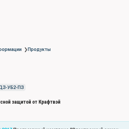
нформации
❯
Продукты
ДЗ-УБ2-ПЗ
усной защитой от Крафтвэй