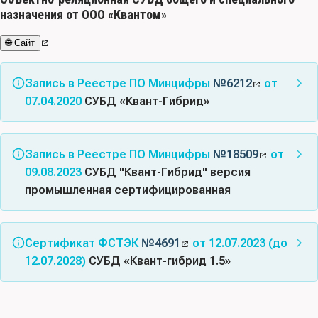
назначения от ООО «Квантом»
🌐 Сайт
Запись в Реестре ПО Минцифры
№6212
от
07.04.2020
СУБД «Квант-Гибрид»
Альтернативные названия:
СУБД «Квант-Гибрид»
ВЕМР.00116-01
Запись в Реестре ПО Минцифры
№18509
от
09.08.2023
СУБД "Квант-Гибрид" версия
Класс(ы) ПО:
02.07 - Средства управления базами
промышленная сертифицированная
данных
Альтернативные названия:
СУБД «Квант-гибрид» 1.5.1;
Код(ы) продукции:
58.29.13 Обеспечение программное
СУБД «Квант-Гибрид» ВПС
для администрирования баз данных на электронном
Сертификат ФСТЭК
№4691
от 12.07.2023 (до
носителе; 58.29.31 Обеспечение программное
12.07.2028)
СУБД «Квант-гибрид 1.5»
Класс(ы) ПО:
02.07 - Средства управления базами
системное для загрузки
данных
Соответствует требованиям документов: Требования
Правообладатель:
ООО “КВАНТОМ” (ИНН 9704024780)
доверия(4), Требования к СУБД(4)
Код(ы) продукции:
58.29.13 Обеспечение программное