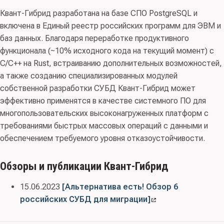
для администрирования баз данных на электронном
Квант-Гибрид разработана на базе СПО PostgreSQL и
Схема сертификации:
серия
, испытательная
носителе; 62 Продукты программные и услуги по
включена в Единый реестр российских программ для ЭВМ и
лаборатория:
ООО «ЦБИ»
, орган сертификации:
ФАУ
разработке программного обеспечения;
баз данных. Благодаря переработке продуктивного
«ГНИИИ ПТЗИ ФСТЭК России»
, заявитель:
АО
консультационные и аналогичные услуги в области
функционала (~10% исходного кода на текущий момент) с
«Концерн ГРАНИТ»
информационных технологий; 63.11 Услуги по
C/C++ на Rust, встраиванию дополнительных возможностей,
обработке данных, размещению и взаимосвязанные
Требования-к-СУБД-4
а также созданию специализированных модулей
услуги
собственной разработки СУБД Квант-Гибрид может
эффективно применятся в качестве системного ПО для
Правообладатель:
ООО “КВАНТОМ”; АО “Концерн
многопользовательских высоконагруженных платформ с
ГРАНИТ” (ИНН 9704024780; 5003056699)
требованиями быстрых массовых операций с данными и
обеспечением требуемого уровня отказоустойчивости.
Обзоры и публикации Квант-Гибрид
15.06.2023
[Альтернатива есть! Обзор 6
российских СУБД для миграции]