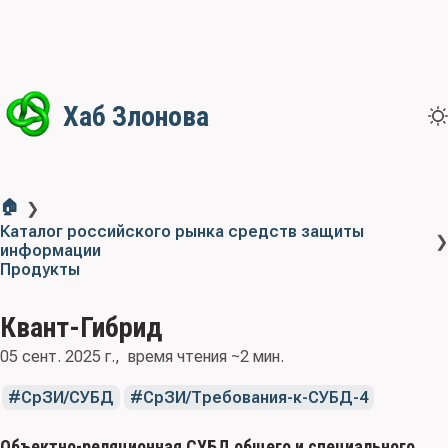
Хаб Злонова
🏠
❯
Каталог российского рынка средств защиты
❯
информации
Продукты
Квант-Гибрид
05 сент. 2025 г.
время чтения ~2 мин.
СрЗИ/СУБД
СрЗИ/Требования-к-СУБД-4
Объектно-реляционная СУБД общего и специального