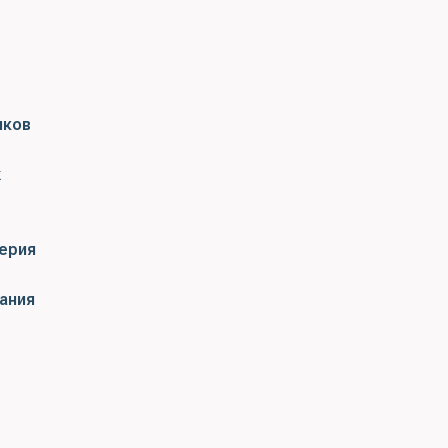
иков
х
ерия
ания