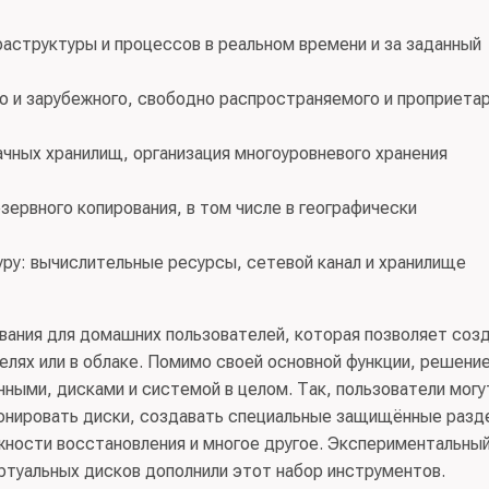
информационных технологий; 63.11 Услуги по обработке
решения специфических отраслевых задач
74292)
аструктуры и процессов в реальном времени и за заданный
.11.19 Услуги прочие по размещению и предоставлению
повышения эффективности бизнеса и приложения для
 и зарубежного, свободно распространяемого и проприета
.11 Услуги по обработке данных, размещению и
74292)
раммное в диалоговом режиме; 58.29.5 Услуги по
ачных хранилищ, организация многоуровневого хранения
компьютерное программное обеспечение
ЕТСТВЕННОСТЬЮ “РИСКФИН” (ИНН 7725636283)
рвного копирования, в том числе в географически
уру: вычислительные ресурсы, сетевой канал и хранилище
вания для домашних пользователей, которая позволяет соз
телях или в облаке. Помимо своей основной функции, решени
ными, дисками и системой в целом. Так, пользователи могу
клонировать диски, создавать специальные защищённые разд
ожности восстановления и многое другое. Экспериментальны
ртуальных дисков дополнили этот набор инструментов.