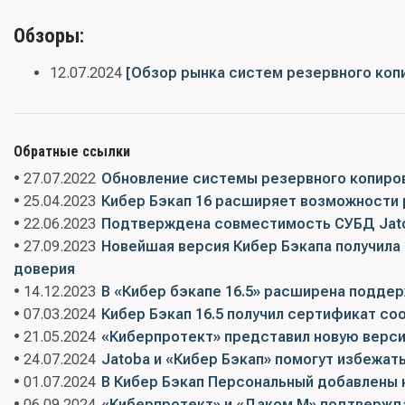
Обзоры:
12.07.2024
[Обзор рынка систем резервного коп
Обратные ссылки
• 27.07.2022
Обновление системы резервного копиро
• 25.04.2023
Кибер Бэкап 16 расширяет возможности 
• 22.06.2023
Подтверждена совместимость СУБД Jatob
• 27.09.2023
Новейшая версия Кибер Бэкапа получила
доверия
• 14.12.2023
В «Кибер бэкапе 16.5» расширена подде
• 07.03.2024
Кибер Бэкап 16.5 получил сертификат со
• 21.05.2024
«Киберпротект» представил новую верси
• 24.07.2024
Jatoba и «Кибер Бэкап» помогут избежат
• 01.07.2024
В Кибер Бэкап Персональный добавлены
• 06.09.2024
«Киберпротект» и «Даком М» подтвержд