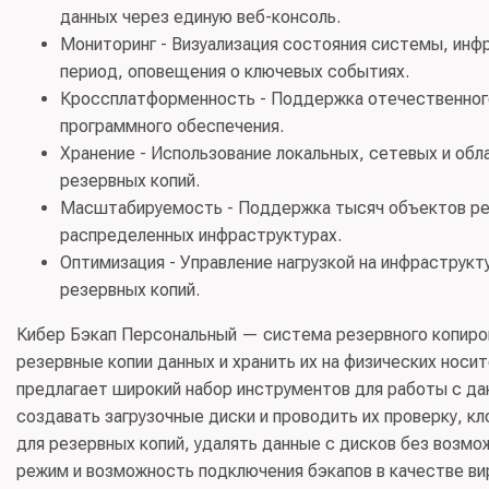
данных через единую веб-консоль.
консультационные и аналогичные услуги в области 
Класс(ы) ПО:
12.20 - Информационные системы для 
Правообладатель:
ООО “КИБЕРПРОТЕКТ” (ИНН 97152
Мониторинг - Визуализация состояния системы, инфр
данных, размещению и взаимосвязанные услуги; 63
период, оповещения о ключевых событиях.
инфраструктуры информационных технологий
Код(ы) продукции:
58.29.21 Приложения общие для 
Кроссплатформенность - Поддержка отечественного
домашнего пользования, отдельно реализуемые; 63
Правообладатель:
ООО “КИБЕРПРОТЕКТ” (ИНН 97152
программного обеспечения.
взаимосвязанные услуги; 58.29.4 Обеспечение прог
Хранение - Использование локальных, сетевых и обл
предоставлению лицензий на право использовать 
резервных копий.
Правообладатель:
ОБЩЕСТВО С ОГРАНИЧЕННОЙ ОТВ
Масштабируемость - Поддержка тысяч объектов резе
распределенных инфраструктурах.
Оптимизация - Управление нагрузкой на инфраструкт
резервных копий.
Кибер Бэкап Персональный — система резервного копиро
резервные копии данных и хранить их на физических носи
предлагает широкий набор инструментов для работы с дан
создавать загрузочные диски и проводить их проверку, 
для резервных копий, удалять данные с дисков без возм
режим и возможность подключения бэкапов в качестве ви