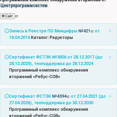
Центрпрограммсистем
🌐 Сайт
Запись в Реестре ПО Минцифры
№421
от
18.04.2016
Каталог: Редукторы
Альтернативные названия:
Каталог: Редукторы
(приложение для КОМПАС-3D/КОМПАС-График)
Сертификат ФСТЭК №3856 от 28.12.2017 (до
28.12.2020), техподдержка до 28.12.2024
Класс(ы) ПО:
08.02 - Универсальные
Программный комплекс обнаружения
машиностроительные средства автоматизированного
вторжений «Ребус-СОВ»
проектирования (MCAD); 12.20 - Информационные
системы для решения специфических отраслевых
Соответствует требованиям документов: Требования
задач; 08.03 - Средства автоматизированного
к СОВ, Профили защиты СОВ(cети второго класса
Сертификат ФСТЭК
№4394
от 27.04.2021 (до
проектирования (CAD); 08.04 - Средства
защиты. ИТ.СОВ.С2.ПЗ), Профили защиты СОВ(узла
27.04.2026), техподдержка до 30.12.2030
автоматизированного проектирования для
второго класса защиты. ИТ.СОВ.У2.ПЗ)
Программный комплекс обнаружения
радиоэлектроники и электротехники (ECAD, EDA)
вторжений «Ребус-СОВ»