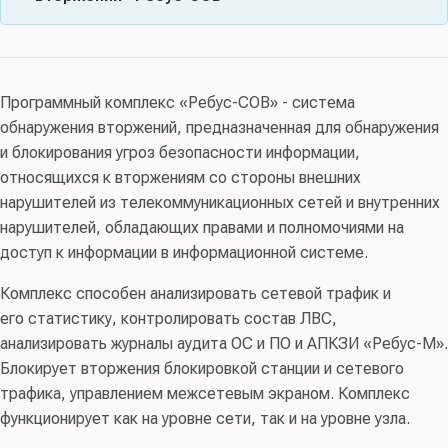
Схема сертификации:
серия
, испытательная
Код(ы) продукции:
58.29.21 Приложения общие для
лаборатория:
АО «НПО «Эшелон»
, орган сертификации:
Соответствует требованиям документов: Требования
повышения эффективности бизнеса и приложения для
АО «Лаборатория ППШ»
, заявитель:
АО НИИ ЦПС
доверия(2), Требования к СОВ, Профили защиты
домашнего пользования, отдельно реализуемые;
СОВ(cети второго класса защиты. ИТ.СОВ.С2.ПЗ),
63.11 Услуги по обработке данных, размещению и
ИТ-СОВ-С2-ПЗ
ИТ-СОВ-У2-ПЗ
Программный комплекс «Ребус-СОВ» - система
Профили защиты СОВ(узла второго класса защиты.
взаимосвязанные услуги; 58.29.4 Обеспечение
обнаружения вторжений, предназначенная для обнаружения
ИТ.СОВ.У2.ПЗ)
программное в диалоговом режиме
и блокирования угроз безопасности информации,
относящихся к вторжениям со стороны внешних
Схема сертификации:
серия
, испытательная
Правообладатель:
ООО “АСКОН-СИСТЕМЫ
нарушителей из телекоммуникационных сетей и внутренних
лаборатория:
АО «НПО «Эшелон»
, орган сертификации:
ПРОЕКТИРОВАНИЯ” (ИНН 7801619483)
нарушителей, обладающих правами и полномочиями на
АО «Лаборатория ППШ»
, заявитель:
АО НИИ ЦПС
доступ к информации в информационной системе.
ИТ-СОВ-С2-ПЗ
ИТ-СОВ-У2-ПЗ
Комплекс способен анализировать сетевой трафик и
его статистику, контролировать состав ЛВС,
анализировать журналы аудита ОС и ПО и АПКЗИ «Ребус-М».
Блокирует вторжения блокировкой станции и сетевого
трафика, управлением межсетевым экраном. Комплекс
функционирует как на уровне сети, так и на уровне узла.