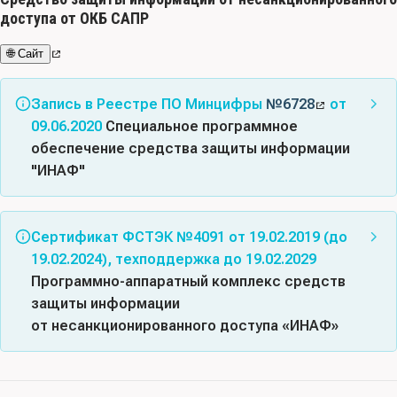
доступа от ОКБ САПР
🌐 Сайт
Запись в Реестре ПО Минцифры
№6728
от
09.06.2020
Специальное программное
обеспечение средства защиты информации
"ИНАФ"
Класс(ы) ПО:
02.13 - Средства обеспечения
информационной безопасности (№621)
Сертификат ФСТЭК №4091 от 19.02.2019 (до
19.02.2024), техподдержка до 19.02.2029
Код(ы) продукции:
58.29.29 Обеспечение программное
Программно-аппаратный комплекс средств
прикладное прочее на электронном носителе
защиты информации
Правообладатель:
ЗАКРЫТОЕ АКЦИОНЕРНОЕ
от несанкционированного доступа «ИНАФ»
ОБЩЕСТВО “ОСОБОЕ КОНСТРУКТОРСКОЕ БЮРО
Соответствует требованиям документов: Требования
СИСТЕМ АВТОМАТИЗИРОВАННОГО
доверия(4), Требования к СДЗ, Профиль защиты
ПРОЕКТИРОВАНИЯ” (ИНН 7725739137)