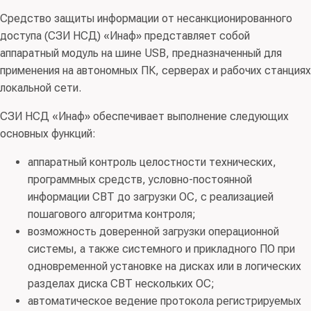
СДЗ(платы расширения четвертого класса защиты.
Средство защиты информации от несанкционированного
ИТ.СДЗ.ПР4.ПЗ)
доступа (СЗИ НСД) «Инаф» представляет собой
аппаратный модуль на шине USB, предназначенный для
Схема сертификации:
серия
, испытательная
применения на автономных ПК, серверах и рабочих станциях
лаборатория:
ЗАО «НПП «БИТ»
, орган сертификации:
локальной сети.
АО «Лаборатория ППШ»
, заявитель:
АО «ОКБ САПР»
СЗИ НСД «Инаф» обеспечивает выполнение следующих
ИТ-СДЗ-ПР4-ПЗ
основных функций:
аппаратный контроль целостности технических,
программных средств, условно-постоянной
информации СВТ до загрузки ОС, с реализацией
пошагового алгоритма контроля;
возможность доверенной загрузки операционной
системы, а также системного и прикладного ПО при
одновременной установке на дисках или в логических
разделах диска СВТ нескольких ОС;
автоматическое ведение протокола регистрируемых