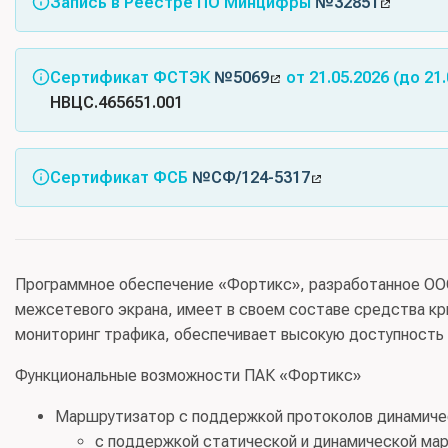
Запись в Реестре ПО Минцифры
№32851
Сертификат ФСТЭК
№5069
от 21.05.2026 (до 21
НВЦС.465651.001
Соответствует требованиям документов: Требования 
четвертого класса защиты. ИТ.МЭ.А4.ПЗ), Профиль за
Сертификат ФСБ
№СФ/124-5317
Схема сертификации:
серия
, испытательная лаборатор
ООО «ЦБИ»
, заявитель:
ООО «ЗТС»
ИТ-МЭ-А4-ПЗ
ИТ-МЭ-Б4-ПЗ
Программное обеспечение «Фортикс», разработанное ООО 
межсетевого экрана, имеет в своем составе средства к
мониторинг трафика, обеспечивает высокую доступность 
Функциональные возможности ПАК «Фортикс»
Маршрутизатор с поддержкой протоколов динамичес
с поддержкой статической и динамической мар