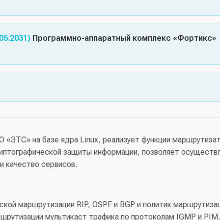
.05.2031)
Программно-аппаратный комплекс «Фортикс»
доверия(4), Требования к МЭ, Профиль защиты МЭ(А
щиты МЭ(Б четвертого класса защиты. ИТ.МЭ.Б4.ПЗ), ЗБ
ия:
АНО «Институт инженерной физики»
, орган сертификаци
«ЗТС» на базе ядра Linux, реализует функции маршрутиза
риптографической защиты информации, позволяет осуществ
и качество сервисов.
кой маршрутизации RIP, OSPF и BGP и политик маршрутиза
шрутизации мультикаст трафика по протоколам IGMP и PIM.