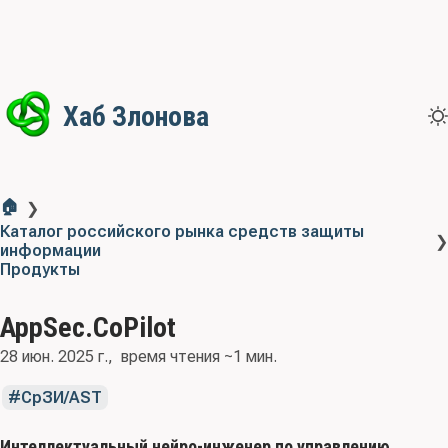
Хаб Злонова
🏠
❯
Каталог российского рынка средств защиты
❯
информации
Продукты
AppSec.CoPilot
28 июн. 2025 г.
время чтения ~1 мин.
СрЗИ/AST
Интеллектуальный нейро-инженер по управлению