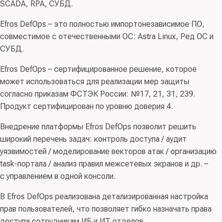
SCADA, RPA, СУБД.
заявитель:
ООО «Газинформсервис»
Класс(ы) ПО:
03.01 - Средства защиты от
Efros DefOps – это полностью импортонезависимое ПО,
несанкционированного доступа к информации; 02.08 -
совместимое с отечественными ОС: Astra Linux, Ред ОС и
Средства мониторинга и управления; 03.07 - Средства
СУБД.
выявления целевых атак
Efros DefOps – сертифицированное решение, которое
Код(ы) продукции:
62 Продукты программные и услуги
может использоваться для реализации мер защиты
по разработке программного обеспечения;
согласно приказам ФСТЭК России: №17, 21, 31, 239.
консультационные и аналогичные услуги в области
Продукт сертифицирован по уровню доверия 4.
информационных технологий
Внедрение платформы Efros DefOps позволит решить
Правообладатель:
ОБЩЕСТВО С ОГРАНИЧЕННОЙ
широкий перечень задач: контроль доступа / аудит
ОТВЕТСТВЕННОСТЬЮ “ГАЗИНФОРМСЕРВИС” (ИНН
уязвимостей / моделирование векторов атак / организацию
7838017968)
task-портала / анализ правил межсетевых экранов и др. –
с управлением в одной консоли.
В Efros DefOps реализована детализированная настройка
прав пользователей, что позволяет гибко назначать права
доступа сотрудникам ИБ и ИТ отделов.