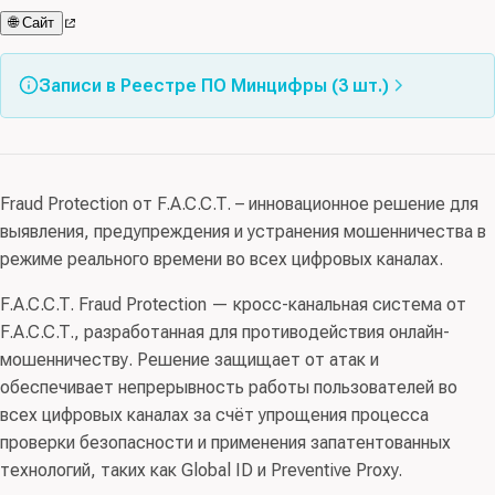
🌐 Сайт
Записи в Реестре ПО Минцифры (3 шт.)
Запись в Реестре ПО Минцифры
№23833
Fraud Protection от F.A.C.C.T. – инновационное решение для
выявления, предупреждения и устранения мошенничества в
Запись в Реестре ПО Минцифры
№27442
режиме реального времени во всех цифровых каналах.
F.A.C.C.T. Fraud Protection — кросс-канальная система от
Запись в Реестре ПО Минцифры
№27634
F.A.C.C.T., разработанная для противодействия онлайн-
мошенничеству. Решение защищает от атак и
обеспечивает непрерывность работы пользователей во
всех цифровых каналах за счёт упрощения процесса
проверки безопасности и применения запатентованных
технологий, таких как Global ID и Preventive Proxy.