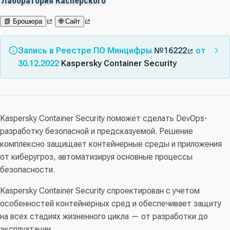
Лаборатория Касперского
📗 Брошюра
🌐 Сайт
Запись в Реестре ПО Минцифры
№16222
от
30.12.2022
Kaspersky Container Security
Альтернативные названия:
Kaspersky Container Security
Standard Russian Edition, Base Premium Plus; Kaspersky
Container Security Standard Russian Edition, Base
Kaspersky Container Security поможет сделать DevOps-
Premium Plus; Kaspersky Container Security Standard
разработку безопасной и предсказуемой. Решение
Russian Edition, Base; Kaspersky Container Security
комплексно защищает контейнерные среды и приложения
Advanced Russian Edition, Base Premium Plus; Kaspersky
от киберугроз, автоматизируя основные процессы
Container Security Advanced Russian Edition, Base
безопасности.
Premium; Kaspersky Container Security Advanced
Russian Edition, Base; Kaspersky Security для
Kaspersky Container Security спроектирован с учетом
контейнеров; Kaspersky Container Security Course
особенностей контейнерных сред и обеспечивает защиту
на всех стадиях жизненного цикла — от разработки до
Класс(ы) ПО:
03.14 - Средства обнаружения и/или
эксплуатации.