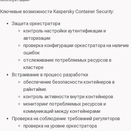
предотвращения вторжений (атак); 03.15 - Средства
обнаружения угроз и расследования сетевых
Ключевые возможности Kaspersky Container Security:
инцидентов
Защита оркестратора
Код(ы) продукции:
62 Продукты программные и услуги
контроль настройки аутентификации и
по разработке программного обеспечения;
авторизации
консультационные и аналогичные услуги в области
проверка конфигурации оркестратора на наличие
информационных технологий; 63.11.19 Услуги прочие
ошибок
по размещению и предоставлению инфраструктуры
отслеживание потребляемых ресурсов в
информационных технологий
кластере
Встраивание в процесс разработки
Правообладатель:
ООО “КСИМИ ПРО” (ИНН
обеспечение безопасности контейнеров в
7708403440)
райнтайме
контроль активности внутри контейнеров
мониторинг потребляемых ресурсов и
коммуникаций между контейнерами
Проверка на соблюдение требований регуляторов
проверка на уровне оркестратора