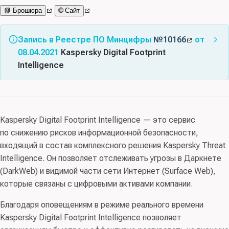
📗 Брошюра
🌐 Сайт
Запись в Реестре ПО Минцифры
№10166
от
08.04.2021
Kaspersky Digital Footprint
Intelligence
Класс(ы) ПО:
03.06 - Средства антивирусной защиты
Код(ы) продукции:
62 Продукты программные и услуги
Kaspersky Digital Footprint Intelligence — это сервис
по разработке программного обеспечения;
по снижению рисков информационной безопасности,
консультационные и аналогичные услуги в области
входящий в состав комплексного решения Kaspersky Threat
информационных технологий
Intelligence. Он позволяет отслеживать угрозы в Даркнете
Правообладатель:
АКЦИОНЕРНОЕ ОБЩЕСТВО
(DarkWeb) и видимой части сети Интернет (Surface Web),
“ЛАБОРАТОРИЯ КАСПЕРСКОГО” (ИНН 7713140469)
которые связаны с цифровыми активами компании.
Благодаря оповещениям в режиме реального времени
Kaspersky Digital Footprint Intelligence позволяет