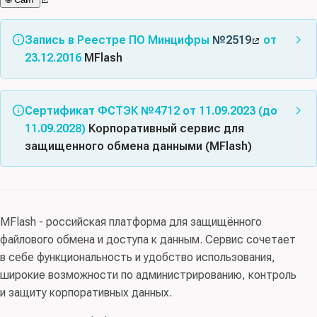
Запись в Реестре ПО Минцифры
№2519
от
23.12.2016
MFlash
Класс(ы) ПО:
02.05 - Средства обеспечения облачных
и распределенных вычислений, средства
Сертификат ФСТЭК №4712 от 11.09.2023 (до
виртуализации и системы хранения данных (№621)
11.09.2028)
Корпоративный сервис для
защищенного обмена данными (MFlash)
Код(ы) продукции:
58.29.21 Приложения общие для
повышения эффективности бизнеса и приложения для
Соответствует требованиям документов: Требования
домашнего пользования, отдельно реализуемые
доверия(4), ТУ
Правообладатель:
Мазур Е. С. (ИНН 770976799693)
MFlash - российская платформа для защищённого
Схема сертификации:
серия
, испытательная
файлового обмена и доступа к данным. Сервис сочетает
лаборатория:
ООО «НТЦ «ИРБИС»
, орган
в себе функциональность и удобство использования,
сертификации:
ФАУ «ГНИИИ ПТЗИ ФСТЭК России»
,
широкие возможности по администрированию, контроль
заявитель:
ООО «Пайнап»
и защиту корпоративных данных.