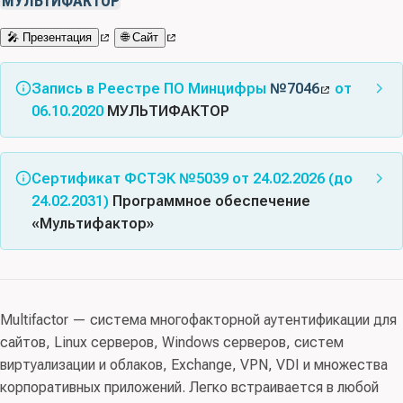
МУЛЬТИФАКТОР
🎤 Презентация
🌐 Сайт
Запись в Реестре ПО Минцифры
№7046
от
06.10.2020
МУЛЬТИФАКТОР
Альтернативные названия:
нет
Сертификат ФСТЭК №5039 от 24.02.2026 (до
Класс(ы) ПО:
03.12 - Средства управления доступом к
24.02.2031)
Программное обеспечение
информационным ресурсам
«Мультифактор»
Код(ы) продукции:
62 Продукты программные и услуги
Соответствует требованиям документов: Требования
по разработке программного обеспечения;
доверия(4), ТУ
консультационные и аналогичные услуги в области
информационных технологий; 63.11.19 Услуги прочие
Multifactor — система многофакторной аутентификации для
Схема сертификации:
серия
, испытательная
по размещению и предоставлению инфраструктуры
сайтов, Linux серверов, Windows серверов, систем
лаборатория:
АО Центр «Атомзащитаинформ»
, орган
информационных технологий
виртуализации и облаков, Exchange, VPN, VDI и множества
сертификации:
ФАУ «ГНИИИ ПТЗИ ФСТЭК России»
,
корпоративных приложений. Легко встраивается в любой
заявитель:
ООО «МУЛЬТИФАКТОР»
Правообладатель:
ООО “МУЛЬТИФАКТОР” (ИНН