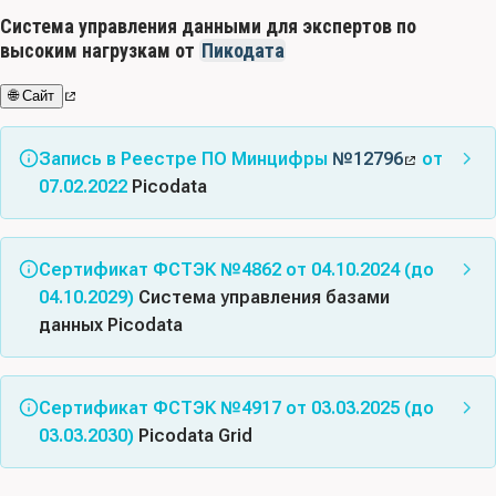
Система управления данными для экспертов по
высоким нагрузкам от
Пикодата
🌐 Сайт
Запись в Реестре ПО Минцифры
№12796
от
07.02.2022
Picodata
Альтернативные названия:
Picodata для продуктивной
среды; Picodata для тестовой среды; Picodata для
Сертификат ФСТЭК №4862 от 04.10.2024 (до
среды разработки; Picodata для продуктивной
04.10.2029)
Система управления базами
резервной среды; Picodata Grid
данных Picodata
Класс(ы) ПО:
02.07 - Средства управления базами
Соответствует требованиям документов: Требования
данных
доверия(6), Требования к СУБД(6)
Сертификат ФСТЭК №4917 от 03.03.2025 (до
Код(ы) продукции:
58.29.13 Обеспечение программное
03.03.2030)
Picodata Grid
Схема сертификации:
серия
, испытательная
для администрирования баз данных на электронном
лаборатория:
ООО «ЛИССИ-Софт»
, орган
Соответствует требованиям документов: Требования
носителе; 62 Продукты программные и услуги по