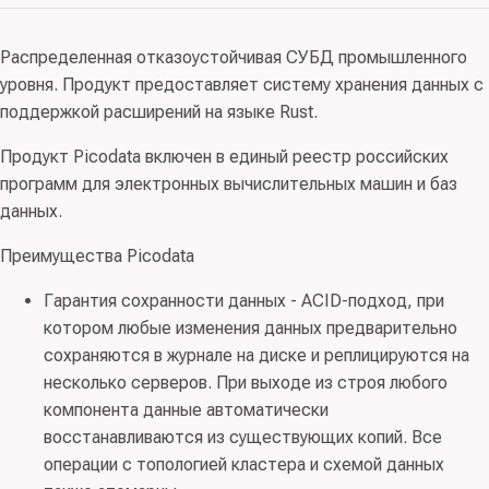
сертификации:
АО «НПО «Эшелон»
, заявитель:
ООО
доверия(4), Требования к СУБД(4)
разработке программного обеспечения;
«Пикодата»
консультационные и аналогичные услуги в области
Распределенная отказоустойчивая СУБД промышленного
Схема сертификации:
серия
, испытательная
информационных технологий; 63.11 Услуги по
Требования-к-СУБД-6
уровня. Продукт предоставляет систему хранения данных с
лаборатория:
АО НПП «ЭПБ»
, орган сертификации:
ФАУ
обработке данных, размещению и взаимосвязанные
поддержкой расширений на языке Rust.
«ГНИИИ ПТЗИ ФСТЭК России»
, заявитель:
ООО
услуги
«Пикодата»
Продукт Picodata включен в единый реестр российских
Правообладатель:
ООО “Пикодата” (ИНН 9729286114)
программ для электронных вычислительных машин и баз
Требования-к-СУБД-4
данных.
Преимущества Picodata
Гарантия сохранности данных - ACID-подход, при
котором любые изменения данных предварительно
сохраняются в журнале на диске и реплицируются на
несколько серверов. При выходе из строя любого
компонента данные автоматически
восстанавливаются из существующих копий. Все
операции с топологией кластера и схемой данных