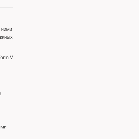
 ними
ажных
form V
и
ями