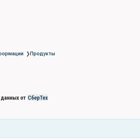
нформации
❯
Продукты
я данных от
СберТех