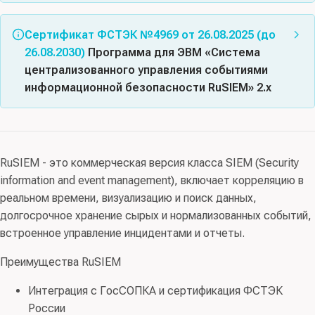
по разработке программного обеспечения;
Соответствует требованиям документов: Требования
консультационные и аналогичные услуги в области
Правообладатель:
ООО “РУСИЕМ” (ИНН 7731317045)
доверия(4), ТУ
Сертификат ФСТЭК №4969 от 26.08.2025 (до
информационных технологий
26.08.2030)
Программа для ЭВМ «Система
Схема сертификации:
серия
, испытательная
Правообладатель:
ООО “РуСИЕМ” (ИНН 7731317045)
централизованного управления событиями
лаборатория:
АО «ДОКУМЕНТАЛЬНЫЕ СИСТЕМЫ»
,
информационной безопасности RuSIEM» 2.х
орган сертификации:
ФАУ «ГНИИИ ПТЗИ ФСТЭК
России»
, заявитель:
ООО «РуСИЕМ»
Соответствует требованиям документов: Требования
доверия(4), ТУ
RuSIEM - это коммерческая версия класса SIEM (Security
Схема сертификации:
серия
, испытательная
information and event management), включает корреляцию в
лаборатория:
АО Центр «Атомзащитаинформ»
, орган
реальном времени, визуализацию и поиск данных,
сертификации:
ФАУ «ГНИИИ ПТЗИ ФСТЭК России»
,
долгосрочное хранение сырых и нормализованных событий,
заявитель:
ООО «РуСИЕМ»
встроенное управление инцидентами и отчеты.
Преимущества RuSIEM
Интеграция с ГосСОПКА и сертификация ФСТЭК
России