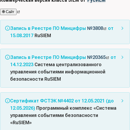
🌐 Сайт
Запись в Реестре ПО Минцифры
№3808
от
15.08.2017
RuSIEM
Альтернативные названия:
РуСИЕМ
Запись в Реестре ПО Минцифры
№20365
от
Класс(ы) ПО:
02.13 - Средства обеспечения
14.12.2023
Система централизованного
информационной безопасности (№621); 02.11 -
управления событиями информационной
Системы мониторинга и управления (№621); 04.13 -
безопасности RuSIEM
Системы сбора, хранения, обработки, анализа,
моделирования и визуализации массивов данных
Класс(ы) ПО:
03.02 - Средства управления событиями
(№621)
информационной безопасности; 03.15 - Средства
Сертификат ФСТЭК №4402 от 12.05.2021 (до
обнаружения угроз и расследования сетевых
Код(ы) продукции:
58.29.29 Обеспечение программное
12.05.2026)
Программный комплекс «Система
инцидентов
прикладное прочее на электронном носителе;
управления событиями безопасности
58.29.32 Обеспечение программное прикладное для
«RuSIEM»
Код(ы) продукции:
62 Продукты программные и услуги
загрузки