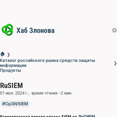
Хаб Злонова
🏠
❯
Каталог российского рынка средств защиты
❯
информации
Продукты
RuSIEM
01 июл. 2024 г.
время чтения ~2 мин.
СрЗИ/SIEM
Коммерческая версия класса SIEM от
РуСИЕМ