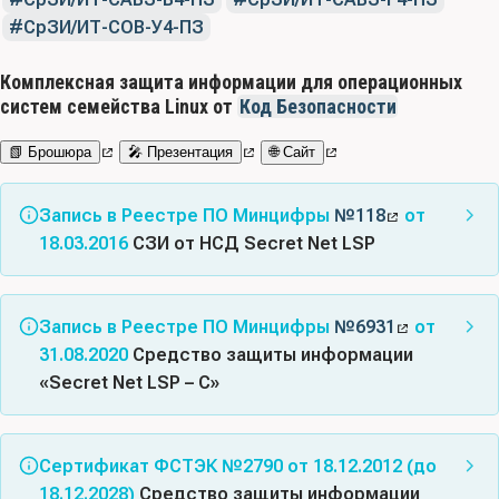
СрЗИ/ИТ-СОВ-У4-ПЗ
Комплексная защита информации для операционных
систем семейства Linux от
Код Безопасности
📗 Брошюра
🎤 Презентация
🌐 Сайт
Запись в Реестре ПО Минцифры
№118
от
18.03.2016
СЗИ от НСД Secret Net LSP
Класс(ы) ПО:
03.01 - Средства защиты от
несанкционированного доступа к информации; 03.02 -
Запись в Реестре ПО Минцифры
№6931
от
Средства управления событиями информационной
31.08.2020
Средство защиты информации
безопасности; 03.03 - Межсетевые экраны; 03.08 -
«Secret Net LSP – C»
Средства гарантированного уничтожения данных;
03.12 - Средства управления доступом к
Класс(ы) ПО:
03.01 - Средства защиты от
информационным ресурсам; 03.17 - Средства
несанкционированного доступа к информации; 03.02 -
Сертификат ФСТЭК №2790 от 18.12.2012 (до
автоматизации процессов информационной
Средства управления событиями информационной
18.12.2028)
Средство защиты информации