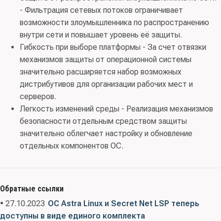
подключения съемных машинных носителей
- Фильтрация сетевых потоков ограничивает
информации четвертого класса защиты.
возможности злоумышленника по распространению
ИТ.СКН.П4.ПЗ), Требования к СОВ, Профили защиты
внутри сети и повышает уровень её защиты.
СОВ(узла четвертого класса защиты. ИТ.СОВ.У4.ПЗ),
Гибкость при выборе платформы - За счет отвязки
ЗБ, РД СВТ(5)
механизмов защиты от операционной системы
значительно расширяется набор возможных
Схема сертификации:
серия
, испытательная
дистрибутивов для организации рабочих мест и
лаборатория:
АО «НПО «Эшелон»
, орган сертификации:
серверов.
ФАУ «ГНИИИ ПТЗИ ФСТЭК России»
, заявитель:
ООО
Легкость изменений среды - Реализация механизмов
«Код Безопасности»
безопасности отдельным средством защиты
ИТ-САВЗ-А4-ПЗ
значительно облегчает настройку и обновление
ИТ-САВЗ-Б4-ПЗ
ИТ-САВЗ-
В4-ПЗ
отдельных компонентов ОС.
ИТ-САВЗ-Г4-ПЗ
ИТ-МЭ-В4-ПЗ
ИТ-
СОВ-У4-ПЗ
ИТ-СКН-П4-ПЗ
Обратные ссылки
• 27.10.2023
ОС Astra Linux и Secret Net LSP теперь
доступны в виде единого комплекта