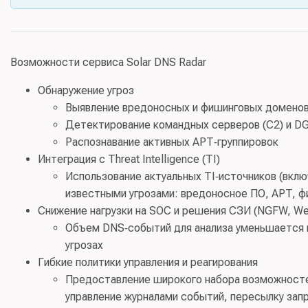
Возможности сервиса Solar DNS Radar
Обнаружение угроз
Выявление вредоносных и фишинговых доменов
Детектирование командных серверов (C2) и D
Распознавание активных APT‑группировок
Интеграция с Threat Intelligence (TI)
Использование актуальных TI‑источников (включ
известными угрозами: вредоносное ПО, APT, фи
Снижение нагрузки на SOC и решения СЗИ (NGFW, We
Объем DNS‑событий для анализа уменьшается н
угрозах
Гибкие политики управления и реагирования
Предоставление широкого набора возможностей
управление журналами событий, пересылку зап