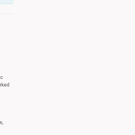
 с
rked
л,