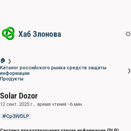
Хаб Злонова
🏠
❯
Каталог российского рынка средств защиты
❯
информации
Продукты
Solar Dozor
12 сент. 2025 г.
время чтения ~6 мин.
СрЗИ/DLP
Система предотвращения утечек информации (DLP),