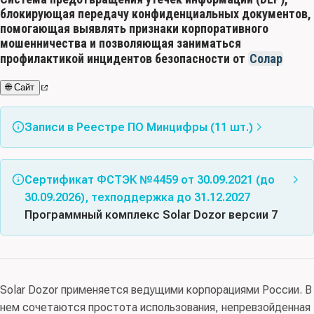
блокирующая передачу конфиденциальных документов,
помогающая выявлять признаки корпоративного
мошенничества и позволяющая заниматься
профилактикой инцидентов безопасности от
Солар
🌐 Сайт
Записи в Реестре ПО Минцифры (11 шт.)
Запись в Реестре ПО Минцифры
№1479
Сертификат ФСТЭК №4459 от 30.09.2021 (до
от 06.09.2016
Дозор-Джет
30.09.2026), техподдержка до 31.12.2027
Альтернативные названия:
DLP; Solar Dozor; Дозор
Программный комплекс Solar Dozor версии 7
Джет; Dozor Jet
Запись в Реестре ПО Минцифры
№1480
Соответствует требованиям документов: Требования
от 06.09.2016
Solar Dozor
Класс(ы) ПО:
03.09 - Средства обнаружения и
доверия(4), ТУ
предотвращения утечек информации; 03.02 -
Альтернативные названия:
Дозор-Джет; Дозор
Solar Dozor применяется ведущими корпорациями России. В
Схема сертификации:
серия
, испытательная
Средства управления событиями
Джет; Dozor Jet; DLP
нем сочетаются простота использования, непревзойденная
лаборатория:
АО «Лаборатория ППШ»
, орган
Запись в Реестре ПО Минцифры
№7431
информационной безопасности; 03.15 - Средства