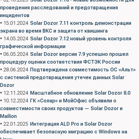
63.11.19 Услуги прочие по размещению и
сетевых инцидентов; 05.02 - Дополнительные
проведения расследований и предотвращения
предоставлению инфраструктуры
программные модули (плагины)
инцидентов
информационных технологий
• 15.01.2024
Solar Dozor 7.11 контроль демонстрации
Код(ы) продукции:
62 Продукты программные и
Правообладатель:
ООО «СОЛАР СЕКЬЮРИТИ»
экрана во время ВКС и защита от квишинга
услуги по разработке программного
(ИНН 7718099790)
• 14.05.2024
Solar Dozor 7.12 новый уровень контроля
обеспечения; консультационные и аналогичные
графической информации
услуги в области информационных технологий;
• 06.05.2024
Solar Dozor версии 7.9 успешно прошел
63.11.19 Услуги прочие по размещению и
процедуру оценки соответствия ФСТЭК России
предоставлению инфраструктуры
• 28.06.2024
Подтверждена совместимость ОС «Альт»
информационных технологий
с системой предотвращения утечек данных Solar
Правообладатель:
ООО « СОЛАР СЕКЬЮРИТИ»
Dozor
(ИНН 7718099790)
• 12.11.2024
Масштабное обновление Solar Dozor 8.0
• 10.12.2024
ГК «Солар» и МойОфис объявили о
совместимости своих продуктов — Solar Dozor и
Mailion
• 22.01.2025
Интеграция ALD Pro и Solar Dozor
обеспечивает безопасную миграцию с Windows на