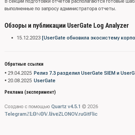
В секции подготовки отчетов располагаются готовые шабл
выполненные по запросу администратора отчеты.
Обзоры и публикации UserGate Log Analyzer
15.12.2023
[UserGate обновила экосистему корпо
Обратные ссылки
• 29.04.2025
Релиз 7.3 разделил UserGate SIEM и User
• 20.08.2025
UserGate
Реклама (эксперимент)
Создано с помощью
Quartz v4.5.1
© 2026
Telegram
ℤ𝕃𝕆ℕ𝕆𝕍.𝕝𝕚𝕧𝕖
ZLONOV.ru
GitFlic