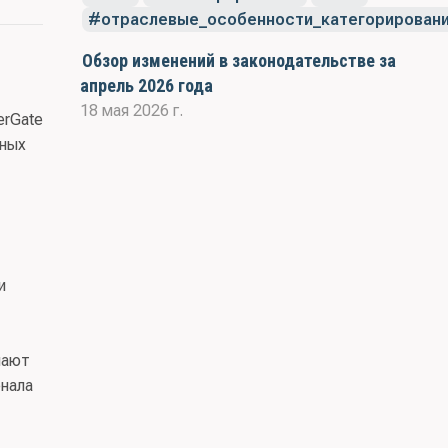
отраслевые_особенности_категорирован
Обзор изменений в законодательстве за
апрель 2026 года
ные
18 мая 2026 г.
erGate
нных
т
и
чают
рнала