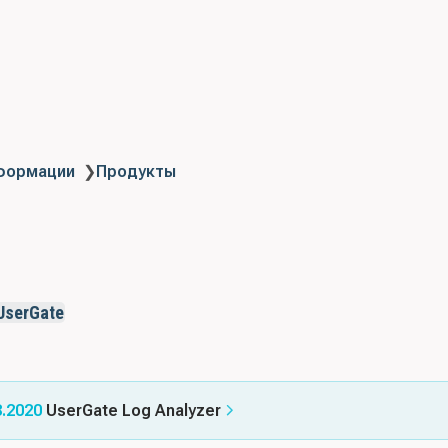
нформации
❯
Продукты
UserGate
8.2020
UserGate Log Analyzer