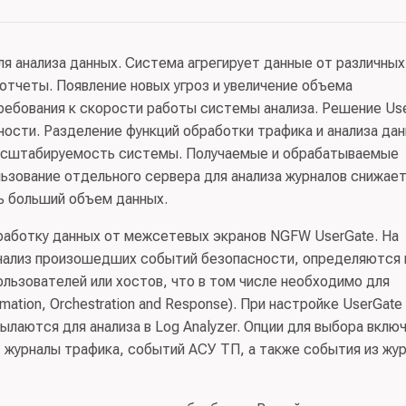
 информационной безопасности
я анализа данных. Система агрегирует данные от различных
по разработке программного обеспечения; консультацион
отчеты. Появление новых угроз и увеличение объема
ологий
бования к скорости работы системы анализа. Решение Us
ности. Разделение функций обработки трафика и анализа да
асштабируемость системы. Получаемые и обрабатываемые
ьзование отдельного сервера для анализа журналов снижае
ь больший объем данных.
бработку данных от межсетевых экранов NGFW UserGate. На
анализ произошедших событий безопасности, определяются 
ьзователей или хостов, что в том числе необходимо для
ation, Orchestration and Response). При настройке UserGate
лаются для анализа в Log Analyzer. Опции для выбора вклю
 журналы трафика, событий АСУ ТП, а также события из жу