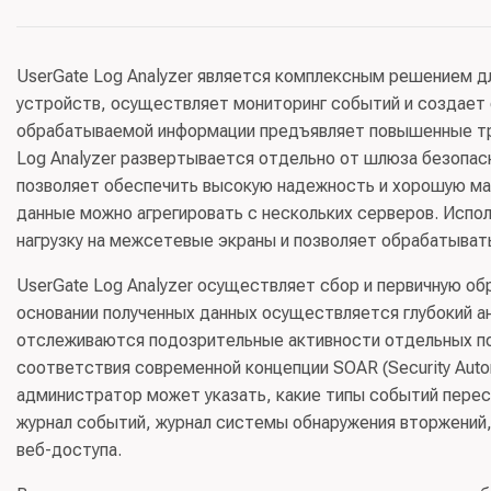
Альтернативные названия:
UserGate LogAn
Класс(ы) ПО:
03.02 - Средства управления событиями
UserGate Log Analyzer является комплексным решением дл
Код(ы) продукции:
62 Продукты программные и услуги 
устройств, осуществляет мониторинг событий и создает 
и аналогичные услуги в области информационных техн
обрабатываемой информации предъявляет повышенные тре
Log Analyzer развертывается отдельно от шлюза безопас
Правообладатель:
ООО “ЮЗЕРГЕЙТ” (ИНН 5408308256)
позволяет обеспечить высокую надежность и хорошую м
данные можно агрегировать с нескольких серверов. Испол
нагрузку на межсетевые экраны и позволяет обрабатыват
UserGate Log Analyzer осуществляет сбор и первичную о
основании полученных данных осуществляется глубокий 
отслеживаются подозрительные активности отдельных пол
соответствия современной концепции SOAR (Security Autom
администратор может указать, какие типы событий пересы
журнал событий, журнал системы обнаружения вторжений,
веб-доступа.