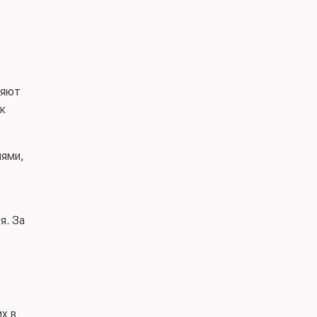
ляют
ак
иями,
я. За
х в