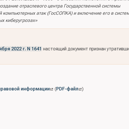
создание отраслевого центра Государственной системы
й компьютерных атак (ГосСОПКА) и включение его в систе
ых киберугрозах»
ря 2022 г. N 1641
настоящий документ признан утративш
правовой информации
(
PDF-файл
)