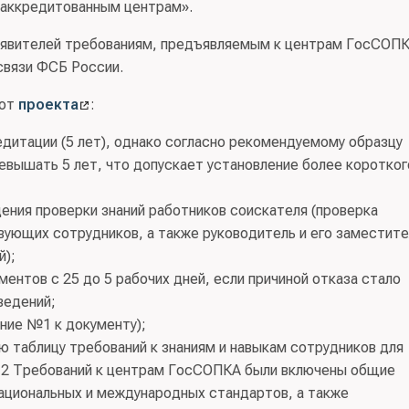
 аккредитованным центрам».
аявителей требованиям, предъявляемым к центрам ГосСОПК
связи ФСБ России.
 от
проекта
:
дитации (5 лет), однако согласно рекомендуемому образцу
евышать 5 лет, что допускает установление более коротког
ния проверки знаний работников соискателя (проверка
вующих сотрудников, а также руководитель и его заместите
й);
ентов с 25 до 5 рабочих дней, если причиной отказа стало
ведений;
ние №1 к документу);
таблицу требований к знаниям и навыкам сотрудников для
№ 2 Требований к центрам ГосСОПКА были включены общие
национальных и международных стандартов, а также