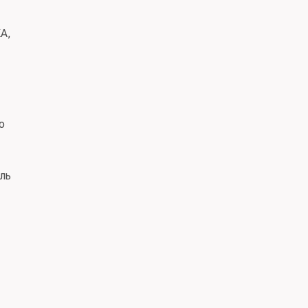
А,
о
ль