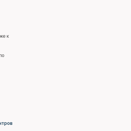
же к
по
нтров