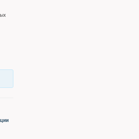
мых
ции