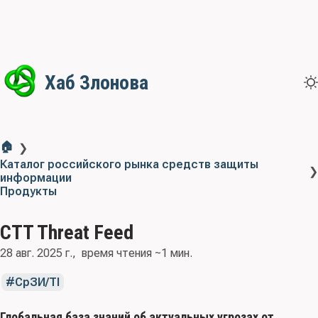
Хаб Злонова
🏠
❯
Каталог российского рынка средств защиты
❯
информации
Продукты
CTT Threat Feed
28 авг. 2025 г.
время чтения ~1 мин.
СрЗИ/TI
Глобальная база знаний об актуальных угрозах от