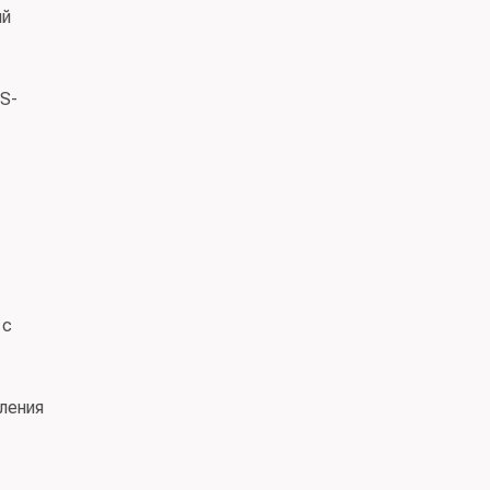
ий
S-
 с
ления