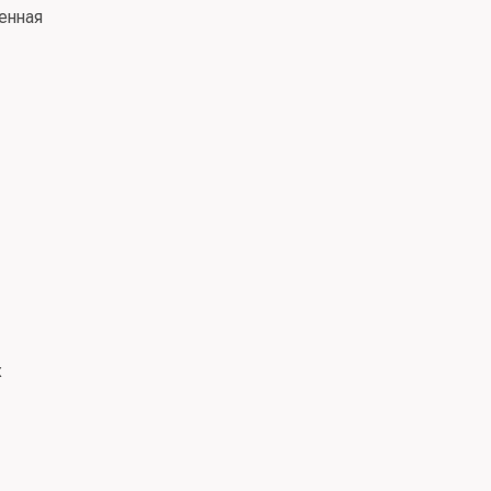
енная
х