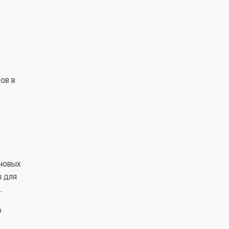
ов в
новых
ы для
.
о