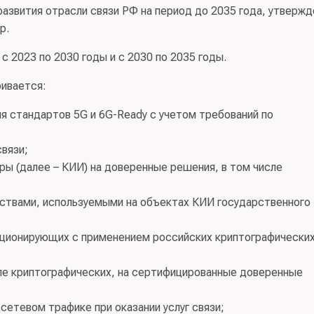
развития отрасли связи РФ на период до 2035 года, утвержд
р.
с 2023 по 2030 годы и с 2030 по 2035 годы.
ривается:
я стандартов 5G и 6G-Ready с учетом требований по
вязи;
ы (далее – КИИ) на доверенные решения, в том числе
ствами, используемыми на объектах КИИ государственного
кционирующих с применением российских криптографически
ле криптографических, на сертифицированные доверенные
етевом трафике при оказании услуг связи;